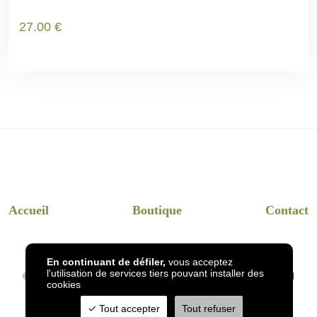
27
.00
€
Accueil
Boutique
Contact
En continuant de défiler,
vous acceptez
l'utilisation de services tiers pouvant installer des
© 2026
InsectsHotel
- Dessins et visuels InsectsHotel en réel
cookies
Tout accepter
Tout refuser