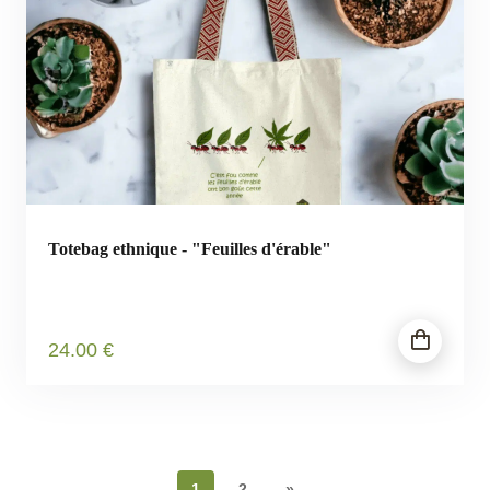
Totebag ethnique - "Feuilles d'érable"
24
.00
€
1
2
»