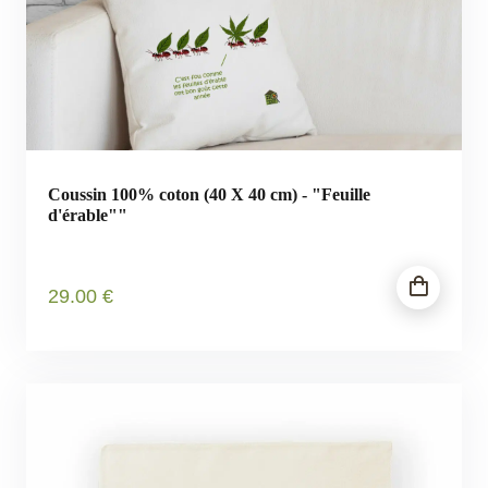
Coussin 100% coton (40 X 40 cm) - "Feuille
d'érable""
29
.00
€