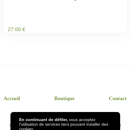
27
.00
€
Accueil
Boutique
Contact
En continuant de défiler,
vous acceptez
l'utilisation de services tiers pouvant installer des
© 2026
InsectsHotel
- Dessins et visuels InsectsHotel en réel
cookies