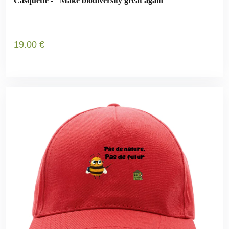
Casquette - "Make biodiversity great again"
19
.00
€