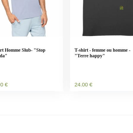
irt Homme Slub- "Stop
T-shirt - femme ou homme -
ida"
"Terre happy"
00
€
24
.00
€