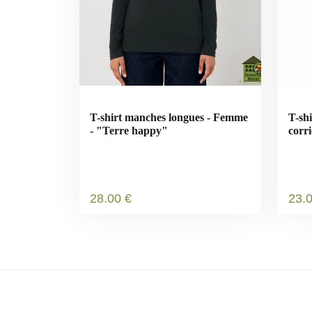
T-shirt manches longues - Femme
T-sh
- "Terre happy"
corr
28
.00
€
23
.