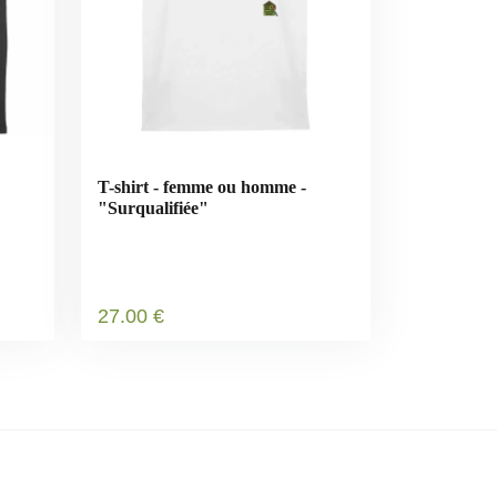
T-shirt - femme ou homme -
"Surqualifiée"
27
.00
€