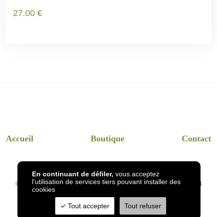
27
.00
€
Accueil
Boutique
Contact
En continuant de défiler,
vous acceptez
l'utilisation de services tiers pouvant installer des
© 2026
InsectsHotel
- Dessins et visuels InsectsHotel en réel
cookies
Tout accepter
Tout refuser