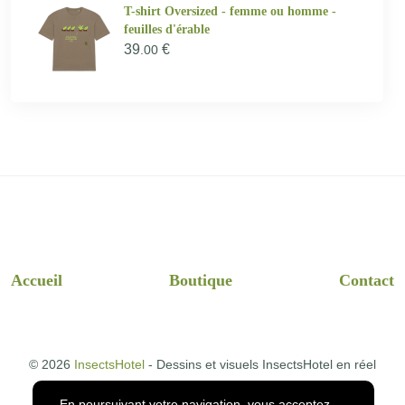
T-shirt Oversized - femme ou homme -
feuilles d'érable
39
€
.00
Accueil
Boutique
Contact
© 2026
InsectsHotel
- Dessins et visuels InsectsHotel en réel
En poursuivant votre navigation, vous acceptez