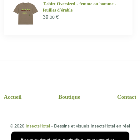
T-shirt Oversized - femme ou homme -
feuilles d'érable
39
€
.00
Accueil
Boutique
Contact
© 2026
InsectsHotel
- Dessins et visuels InsectsHotel en réel
En poursuivant votre navigation, vous acceptez