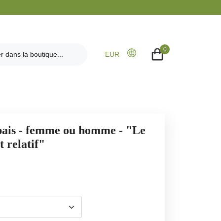
0
EUR
pais - femme ou homme - "Le
t relatif"