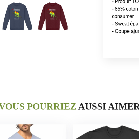
- Produit TO
- 85% coton 
consumer
- Sweat épa
- Coupe aju
VOUS POURRIEZ
AUSSI AIME