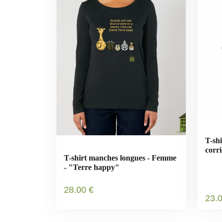
T-sh
corr
T-shirt manches longues - Femme
- "Terre happy"
28
.00
€
23
.