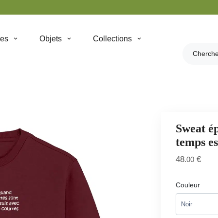
hes
Objets
Collections
Sweat é
temps es
48
€
.00
Couleur