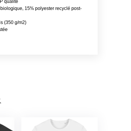
P qualité
biologique, 15% polyester recyclé post-
is (350 g/m2)
stée
R