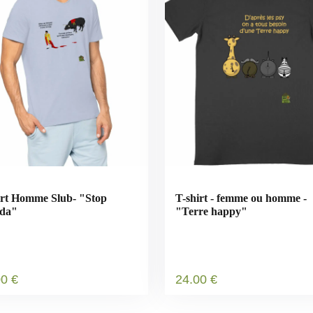
irt Homme Slub- "Stop
T-shirt - femme ou homme -
ida"
"Terre happy"
00
€
24
.00
€