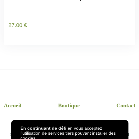
27
.00
€
Accueil
Boutique
Contact
En continuant de défiler,
vous acceptez
l'utilisation de services tiers pouvant installer des
© 2026
InsectsHotel
- Dessins et visuels InsectsHotel en réel
cookies