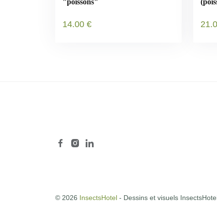
"poissons"
(poi
Poly
14
.00
€
21
.
© 2026
InsectsHotel
- Dessins et visuels InsectsHote