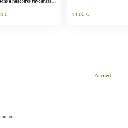
ssons à nageoires rayonnées)
nésie
00
€
14
.00
€
Accueil
l en réel