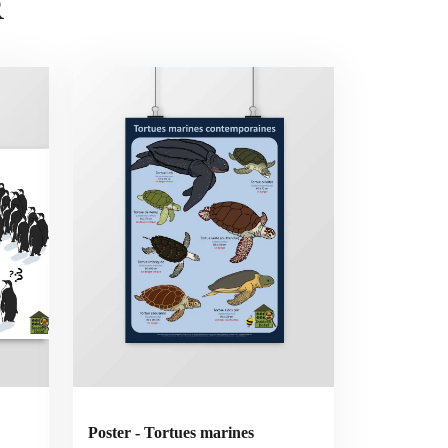
R
Poster - Tortues marines