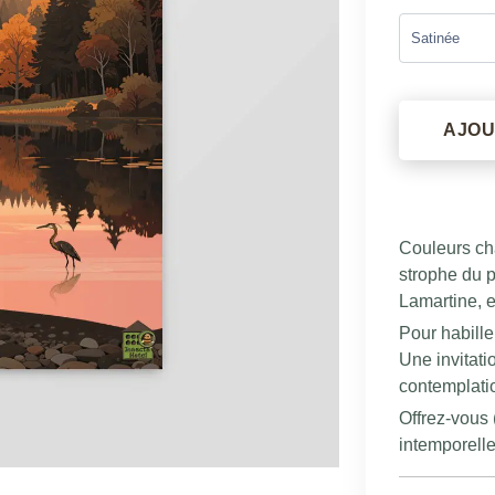
AJOU
Couleurs c
strophe du
Lamartine, e
Pour habille
Une invitatio
contemplati
Offrez-vous 
intemporelle