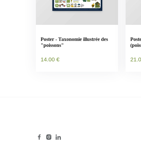
Poster - Taxonomie illustrée des
Post
"poissons"
(poi
Poly
14
.00
€
21
.