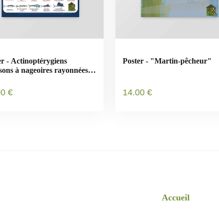
er - Actinoptérygiens
Poster - "Martin-pêcheur"
ssons à nageoires rayonnées)
nésie
00
€
14
.00
€
Accueil