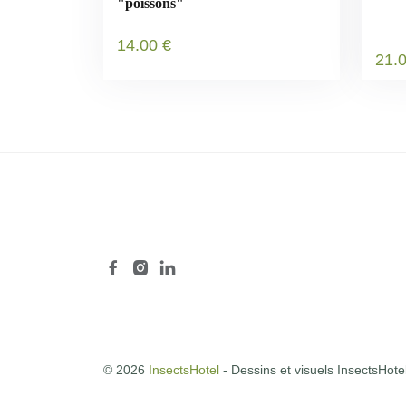
"poissons"
14
.00
€
21
.
© 2026
InsectsHotel
- Dessins et visuels InsectsHote