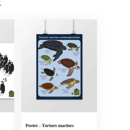
R
Poster - Tortues marines