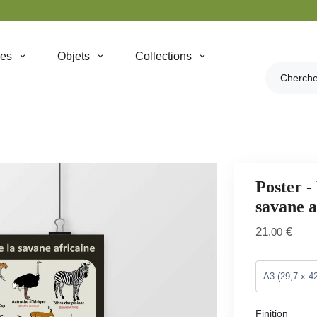
hes
Objets
Collections
Poster -
savane a
21
€
.00
Finition