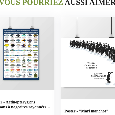
VOUS POURRIEZ
AUSSI AIME
er - Actinoptérygiens
ssons à nageoires rayonnées)
Poster - "Mari manchot"
nésie