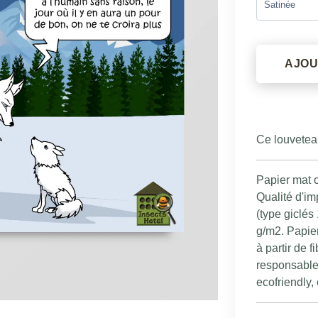
AJOU
Ce louveteau
Papier mat o
Qualité d'im
(type giclé
g/m2. Papie
à partir de 
responsable
ecofriendly