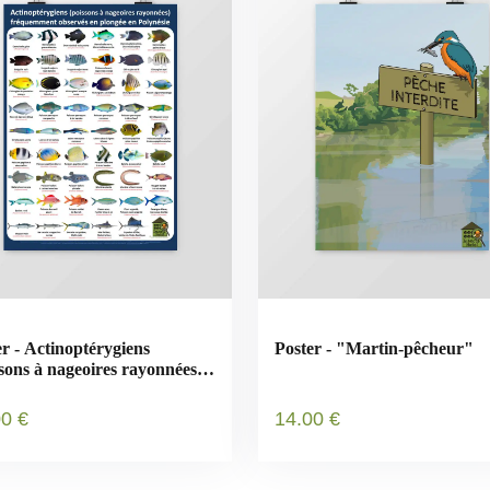
er - Actinoptérygiens
Poster - "Martin-pêcheur"
ssons à nageoires rayonnées)
nésie
00
€
14
.00
€