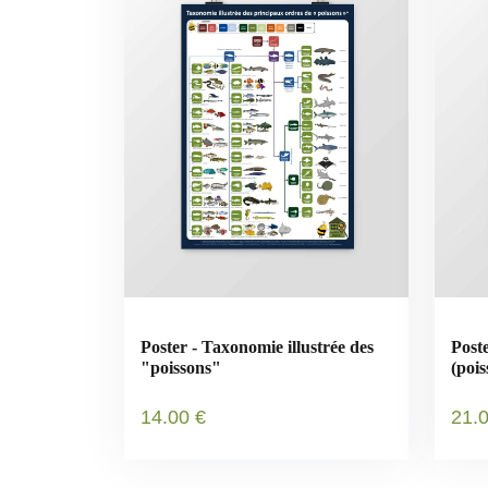
Poster - Taxonomie illustrée des
Post
"poissons"
(poi
Poly
14
.00
€
21
.