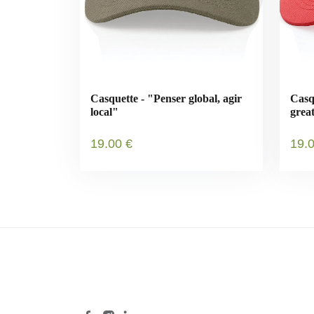
Casquette - "Penser global, agir
Casq
local"
grea
19
.00
€
19
.