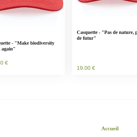
Casquette - "Pas de nature, 
de futur"
uette - "Make biodiversity
t again"
00
€
19
.00
€
Accueil