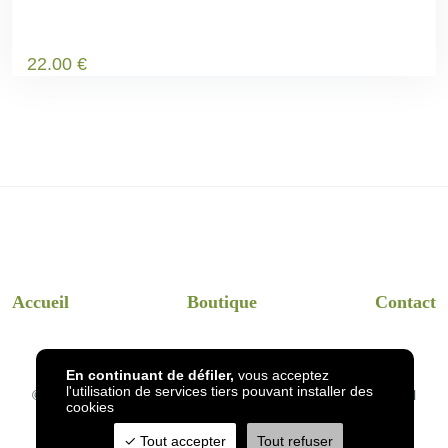
22
.00
€
Accueil
Boutique
Contact
En continuant de défiler,
vous acceptez
l'utilisation de services tiers pouvant installer des
© 2026
InsectsHotel
- Dessins et visuels InsectsHotel en réel
cookies
Tout accepter
Tout refuser