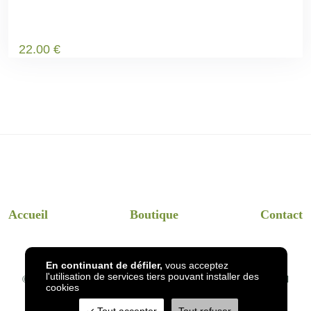
22
.00
€
Accueil
Boutique
Contact
En continuant de défiler,
vous acceptez
l'utilisation de services tiers pouvant installer des
© 2026
InsectsHotel
- Dessins et visuels InsectsHotel en réel
cookies