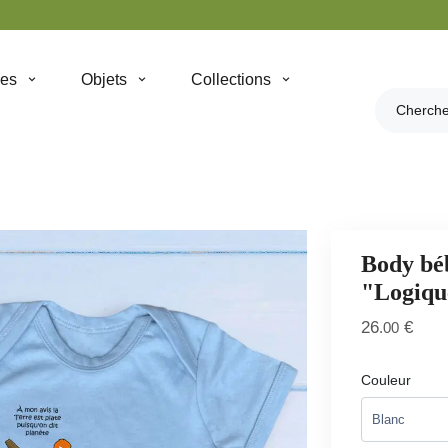
hes
Objets
Collections
Body béb
"Logiqu
26
€
.00
Couleur