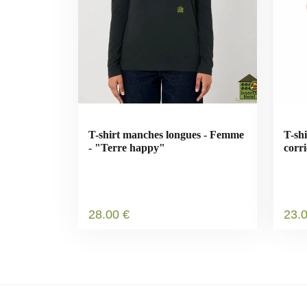
T-shirt manches longues - Femme
T-sh
- "Terre happy"
corr
28
.00
€
23
.