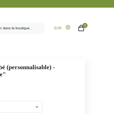
0
EUR
é (personnalisable) -
e"