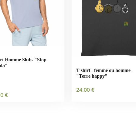
irt Homme Slub- "Stop
ida"
T-shirt - femme ou homme -
"Terre happy"
24
.00
€
00
€