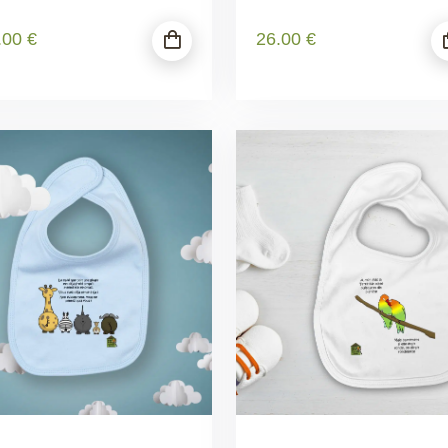
.00
€
26
.00
€