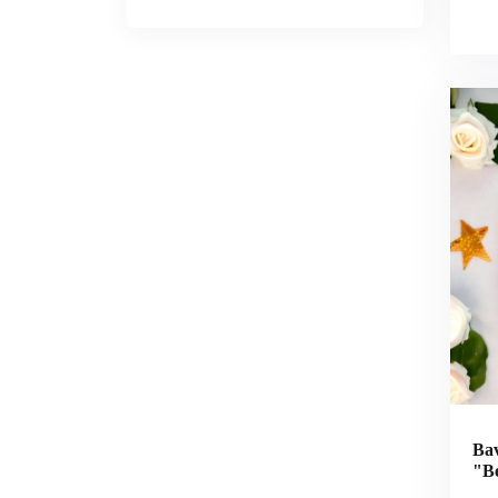
Bav
"Bé