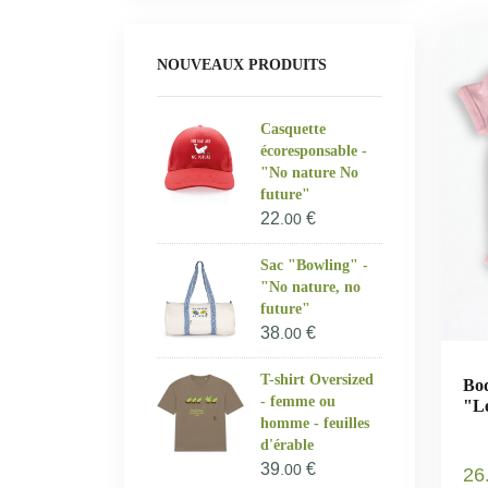
NOUVEAUX PRODUITS
Casquette
écoresponsable -
"No nature No
future"
22
€
.00
Sac "Bowling" -
"No nature, no
future"
38
€
.00
T-shirt Oversized
Bod
- femme ou
"Le
homme - feuilles
d'érable
39
€
.00
26