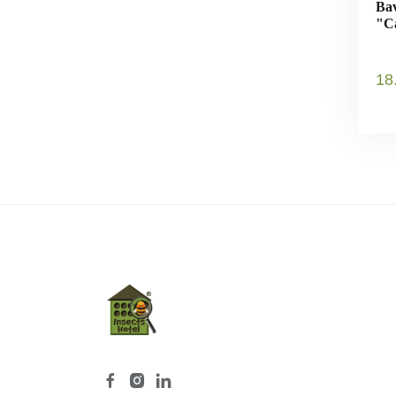
Bav
"Ca
18