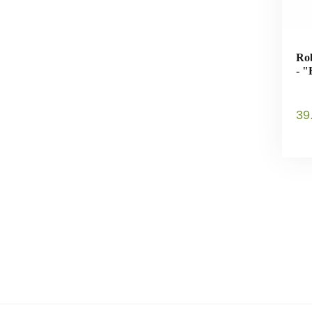
Rob
- "
39