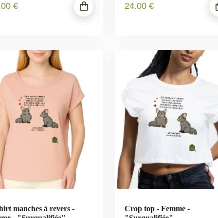
.00
€
24
.00
€
hirt manches à revers -
Crop top - Femme -
me - "Surqualifiée"
"Surqualifiée"