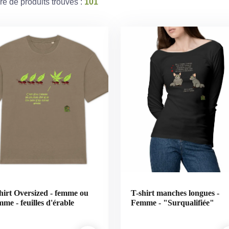
e de produits trouvés :
101
hirt Oversized - femme ou
T-shirt manches longues -
me - feuilles d'érable
Femme - "Surqualifiée"