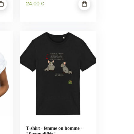
24
.00
€
T-shirt - femme ou homme -
"Surqualifiée"