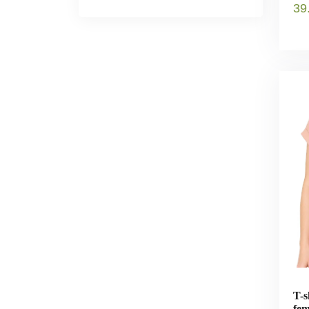
39
T-s
fem