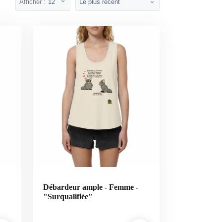
Afficher :
12
Le plus récent
Débardeur ample - Femme -
"Surqualifiée"