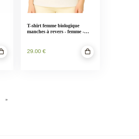
T-shirt femme biologique
manches à revers - femme -
"Stop corrida"
29
.00
€
»