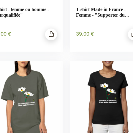
hirt - femme ou homme -
T-shirt Made in France -
rqualifiée"
Femme - "Supporter du
Vivant"
.00
€
39
.00
€