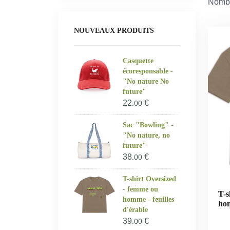
Nombr
NOUVEAUX PRODUITS
Casquette
écoresponsable -
"No nature No
future"
22
€
.00
Sac "Bowling" -
"No nature, no
future"
38
€
.00
T-shirt Oversized
- femme ou
T-s
homme - feuilles
hom
d'érable
39
€
.00