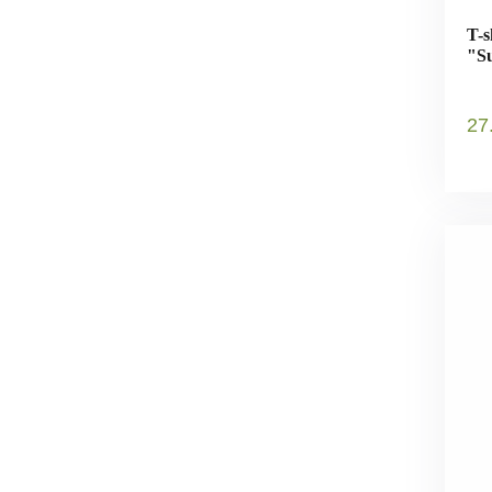
T-s
"Su
27