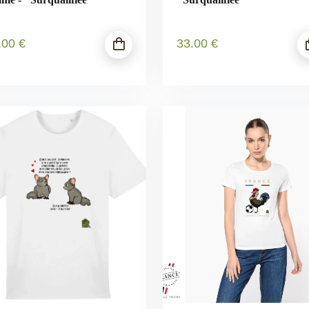
.00
€
33
.00
€