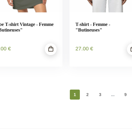
e T-shirt Vintage - Femme
T-shirt - Femme -
Butineuses"
"Butineuses"
.00
€
27
.00
€
1
2
3
...
9