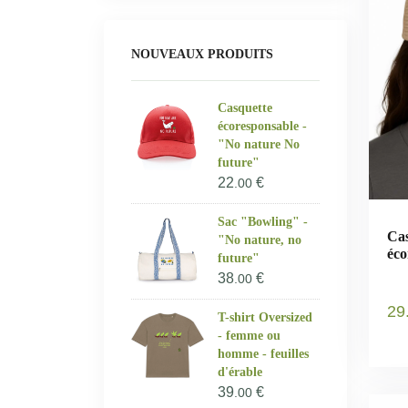
NOUVEAUX PRODUITS
Casquette
écoresponsable -
"No nature No
future"
22
€
.00
Sac "Bowling" -
Cas
"No nature, no
éco
future"
cor
38
€
.00
29
T-shirt Oversized
- femme ou
homme - feuilles
d'érable
39
€
.00