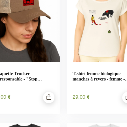
quette Trucker
T-shirt femme biologique
responsable - "Stop
manches à revers - femme -
ridas"
"Stop corrida"
.00
€
29
.00
€