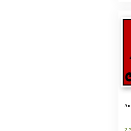
Aut
2
.