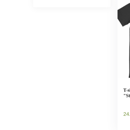
T-s
"St
24